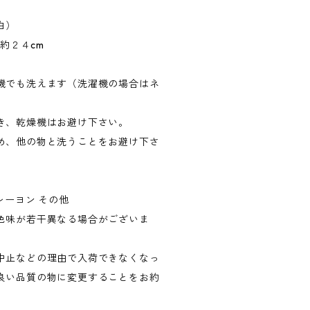
白）
縦約２４cm
機でも洗えます（洗濯機の場合はネ
き、乾燥機はお避け下さい。
め、他の物と洗うことをお避け下さ
レーヨン その他
色味が若干異なる場合がございま
中止などの理由で入荷できなくなっ
良い品質の物に変更することをお約