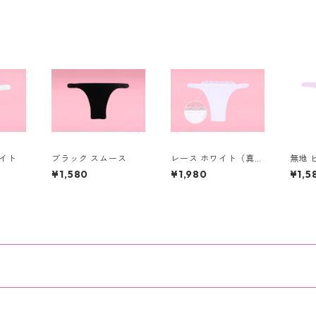
イト
ブラック スムース
レース ホワイト（真っ
無地 
白）
¥1,580
¥1,980
¥1,5