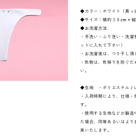
◆カラー：ホワイト（真っ
◆サイズ：横約３８cm × 
◆お洗濯方法
・手洗い・ふり洗い・洗濯
ットに入れて下さい）
・お洗濯後は、つり干し頂
・色物は、色移りを防ぐた
い。
◆生地 ・ポリエステル / 
・入荷時期により、仕様・
す。
・使用する生地などが製造
た場合、同等あるいはより
束いたします。