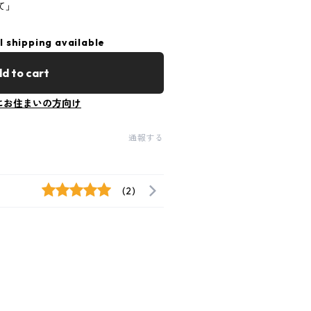
て」
l shipping available
d to cart
にお住まいの方向け
通報する
(2)