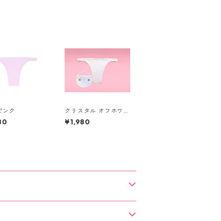
ピンク
クリスタル オフホワイ
ト
80
¥1,980